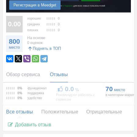
Регистрация в Meedget
хороших
0
0.00
средних
0
плохих
0
На основе
800
0 оценок
место
Поднять в ТОП
Обзор сервиса
Отзывы
0.0
70
0%
функционал
%
место
0%
поддержка
Рекомендуют работать с
в категории маркет
0%
удобство
сервисом
Все отзывы
Положительные
Отрицательные
Добавить отзыв