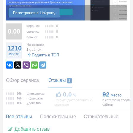
Регистрация в Linkparty
хороших
0
0.00
средних
0
плохих
0
На основе
1210
1 оценок
место
Поднять в ТОП
Обзор сервиса
Отзывы
1
0.0
92
0%
функционал
%
место
0%
поддержка
Рекомендуют работать с
в категории продви
0%
удобство
сервисом
сайтов
Все отзывы
Положительные
Отрицательные
Добавить отзыв