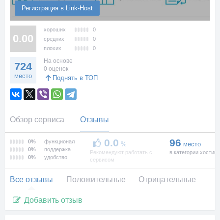
Регистрация в Link-Host
хороших
0
0.00
средних
0
плохих
0
На основе
724
0 оценок
место
Поднять в ТОП
Обзор сервиса
Отзывы
0.0
96
0%
функционал
%
место
0%
поддержка
Рекомендуют работать с
в категории хостинг
0%
удобство
сервисом
Все отзывы
Положительные
Отрицательные
Добавить отзыв