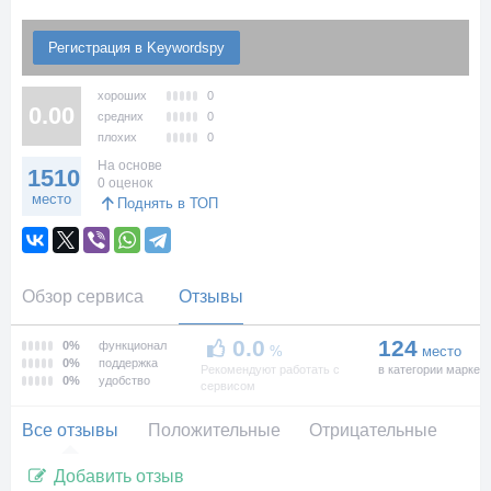
Регистрация в Keywordspy
хороших
0
0.00
средних
0
плохих
0
На основе
1510
0 оценок
место
Поднять в ТОП
Обзор сервиса
Отзывы
0.0
124
0%
функционал
%
место
0%
поддержка
Рекомендуют работать с
в категории маркет
0%
удобство
сервисом
Все отзывы
Положительные
Отрицательные
Добавить отзыв