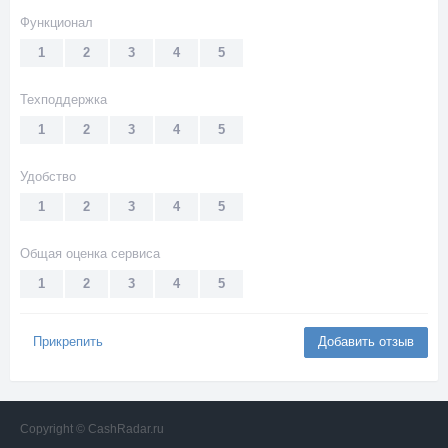
Функционал
1
2
3
4
5
Техподдержка
1
2
3
4
5
Удобство
1
2
3
4
5
Общая оценка сервиса
1
2
3
4
5
Прикрепить
Добавить отзыв
Copyright © CashRadar.ru