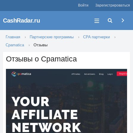
Войти
Зарегистрироваться
CashRadar.ru
Главная
Партнерские программы
CPA партнерки
Cpamatica
Отзывы
Отзывы о Cpamatica