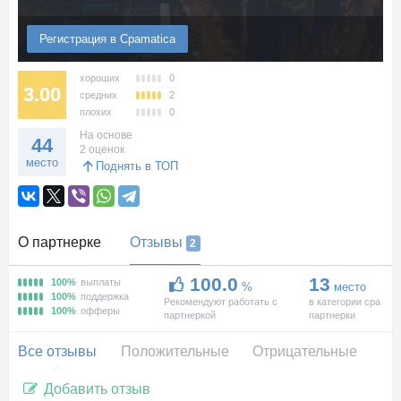
Регистрация в Cpamatica
хороших
0
3.00
средних
2
плохих
0
На основе
44
2 оценок
место
Поднять в ТОП
О партнерке
Отзывы
2
100.0
13
100%
выплаты
%
место
100%
поддержка
Рекомендуют работать с
в категории cpa
100%
офферы
партнеркой
партнерки
Все отзывы
Положительные
Отрицательные
Добавить отзыв