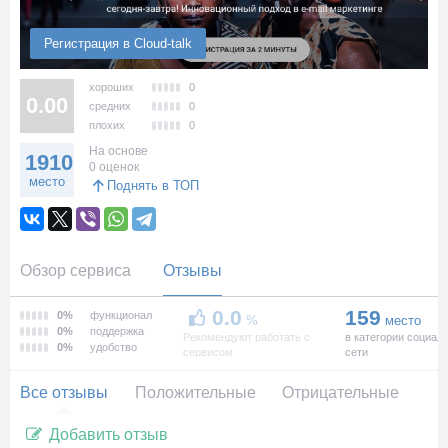
Регистрация в Cloud-talk
хороших
0
0.00
средних
0
плохих
0
На основе
1910
0 оценок
место
Поднять в ТОП
Обзор сервиса
Отзывы
0.0
159
0%
функционал
%
место
0%
поддержка
Рекомендуют работать с
в категории социал
0%
удобство
сервисом
сети
Все отзывы
Положительные
Отрицательные
Добавить отзыв