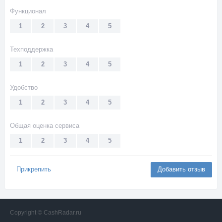
Функционал
1
2
3
4
5
Техподдержка
1
2
3
4
5
Удобство
1
2
3
4
5
Общая оценка сервиса
1
2
3
4
5
Прикрепить
Добавить отзыв
Copyright © CashRadar.ru