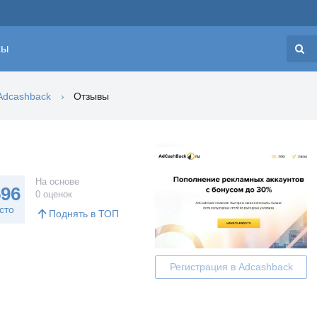
сы
Н
Adcashback
Отзывы
На основе
596
0 оценок
сто
Поднять в ТОП
Регистрация в Adcashback