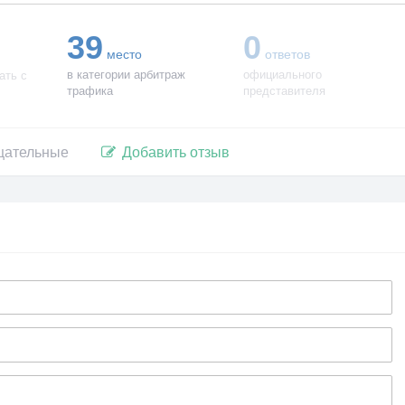
39
0
место
ответов
в категории арбитраж
официального
ать с
трафика
представителя
цательные
Добавить отзыв