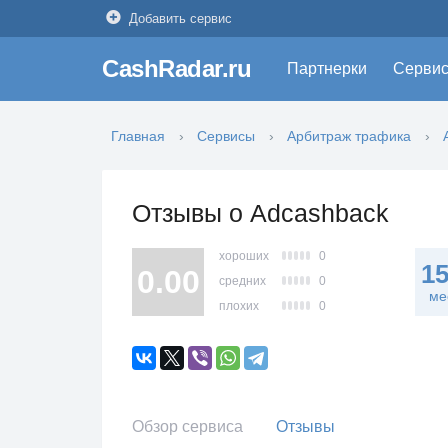
Добавить сервис
CashRadar.ru
Партнерки
Серви
Главная
Сервисы
Арбитраж трафика
Отзывы о Adcashback
хороших
0
1
0.00
средних
0
ме
плохих
0
Обзор сервиса
Отзывы