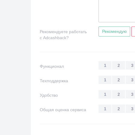
Рекомендую
Рекомендуете работать
с Adcashback?
1
2
3
Функционал
1
2
3
Техподдержка
1
2
3
Удобство
1
2
3
Общая оценка сервиса